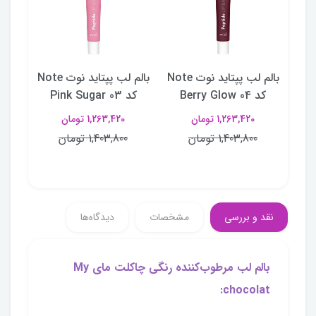
ده
بالم لب پپتاید نوت Note
بالم لب پپتاید نوت Note
ی مای My
کد 04 Berry Glow
کد 03 Pink Sugar
کد 01 Salted Caramel
1,263,420 تومان
1,263,420 تومان
1,403,800 تومان
1,403,800 تومان
نقد و بررسی
مشخصات
دیدگاه‌ها
بالم لب مرطوب‌کننده رنگی چاکلت مای My
chocolat: