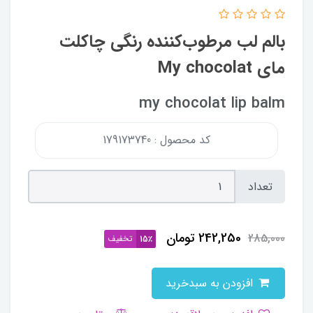
بالم لب مرطوب‌کننده رنگی چاکلت
مای My chocolat
my chocolat lip balm
کد محصول : 179173740
تعداد
242,250
تومان
285,000
تخفیف
15٪
افزودن به سبدخرید