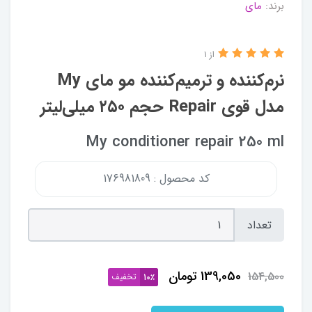
برند:
مای
از 1
نرم‌کننده و ترمیم‌کننده مو مای My
مدل قوی Repair حجم ۲۵۰ میلی‌لیتر
My conditioner repair 250 ml
کد محصول : 176981809
تعداد
139,050
تومان
154,500
تخفیف
10٪