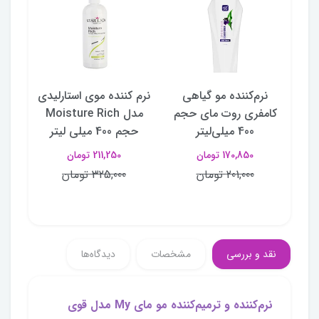
‌کننده مو مای My مدل
نرم‌کننده مو گیاهی
نرم کننده موی استارلیدی
ن
پ‌ دمیج حجم ۲۰۰
کامفری روت مای حجم
مدل Moisture Rich
400 میلی‌لیتر
حجم 400 میلی لیتر
170,850 تومان
211,250 تومان
201,000 تومان
325,000 تومان
نقد و بررسی
مشخصات
دیدگاه‌ها
نرم‌کننده و ترمیم‌کننده مو مای My مدل قوی