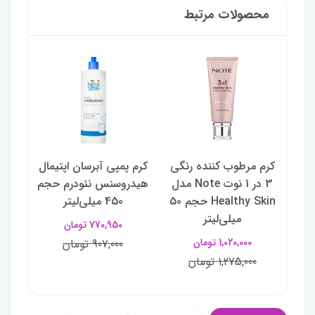
محصولات مرتبط
سی
کرم مرطوب کننده رنگی
کرم پمپی آبرسان اپتیمال
ژل ص
Mes
3 در 1 نوت Note مدل
هیدروسنس نئودرم حجم
Healthy Skin حجم 50
450 میلی‌لیتر
حجم 
میلی‌لیتر
770,950 تومان
1,020,000 تومان
907,000 تومان
1,275,000 تومان