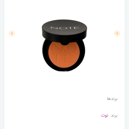
برندها
برند:
نوت