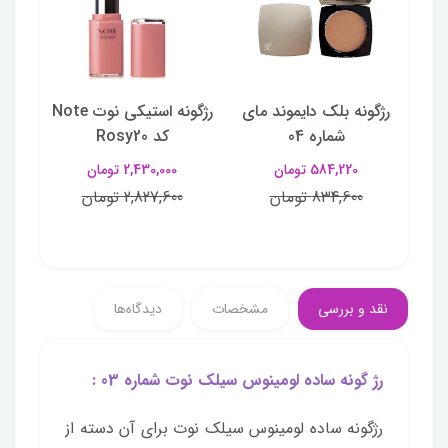
و
رژگونه بلک دایموند مای
رژگونه استیکی نوت Note
شماره 04
کد Rosy20
584,220 تومان
2,430,000 تومان
834,600 تومان
2,827,600 تومان
نقد و بررسی
مشخصات
دیدگاه‌ها
رژ گونه ساده لومینوس سیلک نوت شماره 03 :
رژگونه ساده لومینوس سیلک نوت برای آن دسته از