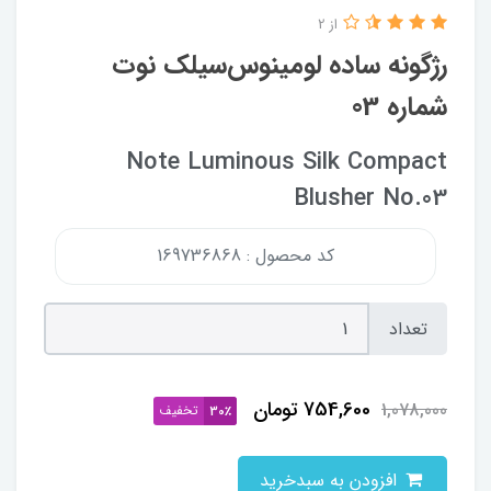
از 2
رژگونه ساده لومینوس‌سیلک نوت
شماره 03
Note Luminous Silk Compact
Blusher No.03
کد محصول : 169736868
تعداد
754,600
تومان
1,078,000
تخفیف
30٪
افزودن به سبدخرید