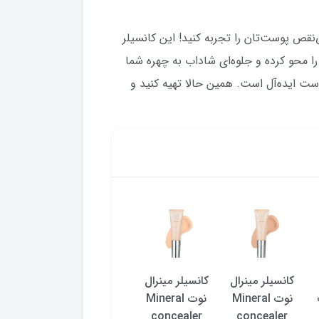
ه 02، زیبایی طبیعی و بی‌نقص پوست‌تان را تجربه کنید! این کانسیلر
ا محو کرده و جلوه‌ای شاداب به چهره شما
ت ایده‌آل است. همین حالا تهیه کنید و
کانسیلر مینرال
کانسیلر مینرال
کانسیلر مینرال
کانسیلر
نوت Mineral
نوت Mineral
نوت Mineral
پرفکت
concealer
concealer
concealer
نوت شماره