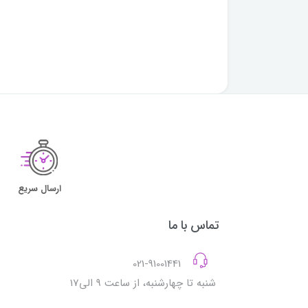
ارسال سریع
تماس با ما
021-91001441
شنبه تا چهارشنبه، از ساعت 9 الی17