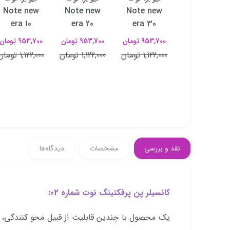
Note new
Note new
Note new
Note
era 10
era 20
era 30
Conceal
And
953,700 تومان
953,700 تومان
953,700 تومان
Protect 01
1,122,000 تومان
1,122,000 تومان
1,122,000 تومان
908,160 تومان
1,135,200
تومان
نقد و بررسی
مشخصات
دیدگاه‌ها
کانسیلر پن پرفکتینگ نوت شماره 02:
یک محصول با چندین قابلیت از قبیل محو کنندگی،