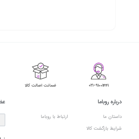
۰۲۱−91001441
ضمانت اصالت کالا
درباره روباما
عضو
داستان ما
ارتباط با روباما
شرایط بازگشت کالا