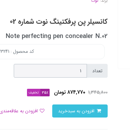
برند:
نوت
کانسیلر پن پرفکتینگ نوت شماره 02
Note perfecting pen concealer N.02
کد محصول : 167723241
تعداد
874,770
تومان
1,345,800
تخفیف
35٪
افزودن به سبدخرید
افزودن به علاقه‌مندی