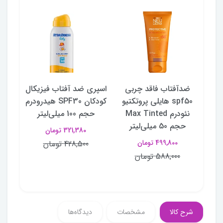
تیو
ضدآفتاب فاقد چربی
اسپری ضد آفتاب فیزیکال
کرم
 Max
spf50 هایلی پروتکتیو
کودکان SPF30 هیدرودرم
فاقد
وست
نئودرم Max Tinted
حجم 100 میلی‌لیتر
حجم 50 میلی‌لیتر
321,380 تومان
499,800 تومان
428,500 تومان
588,000 تومان
شرح کالا
مشخصات
دیدگاه‌ها