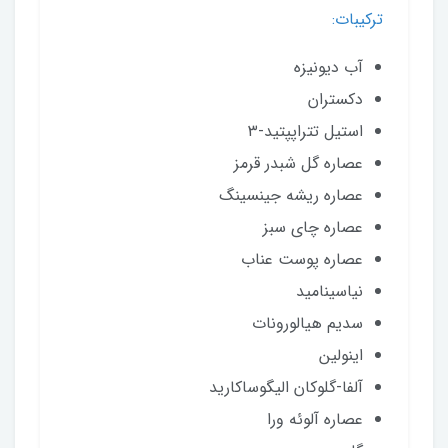
ترکیبات:
آب دیونیزه
دکستران
استیل تتراپپتید-۳
عصاره گل شبدر قرمز
عصاره ریشه جینسینگ
عصاره چای سبز
عصاره پوست عناب
نیاسینامید
سدیم هیالورونات
اینولین
آلفا-گلوکان الیگوساکارید
عصاره آلوئه ورا