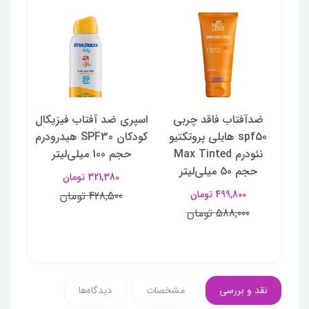
تیو
ضدآفتاب فاقد چربی
اسپری ضد آفتاب فیزیکال
کرم
 Max
spf50 هایلی پروتکتیو
کودکان SPF30 هیدرودرم
فاقد
وست
نئودرم Max Tinted
حجم 100 میلی‌لیتر
حجم 50 میلی‌لیتر
321,380 تومان
499,800 تومان
428,500 تومان
588,000 تومان
نقد و بررسی
مشخصات
دیدگاه‌ها