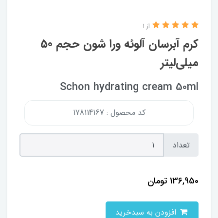
از 1
کرم آبرسان آلوئه ورا شون حجم 50
میلی‌لیتر
Schon hydrating cream 50ml
کد محصول : 178114167
تعداد
136,950
تومان
افزودن به سبدخرید