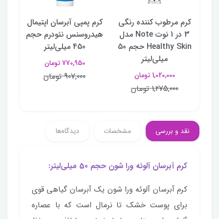
سی
کرم مرطوب کننده رنگی
کرم پمپی آبرسان اپتیمال
ژل ص
Mes
3 در 1 نوت Note مدل
هیدروسنس نئودرم حجم
Healthy Skin حجم 50
450 میلی‌لیتر
حجم 
میلی‌لیتر
770,950 تومان
1,020,000 تومان
907,000 تومان
1,275,000 تومان
نقد و بررسی
مشخصات
دیدگاه‌ها
کرم آبرسان آلوئه ورا شون حجم 50 میلی‌لیتر:
کرم آبرسان آلوئه ورا شون یک آبرسان گیاهی قوی
برای پوست خشک تا نرمال است که با عصاره