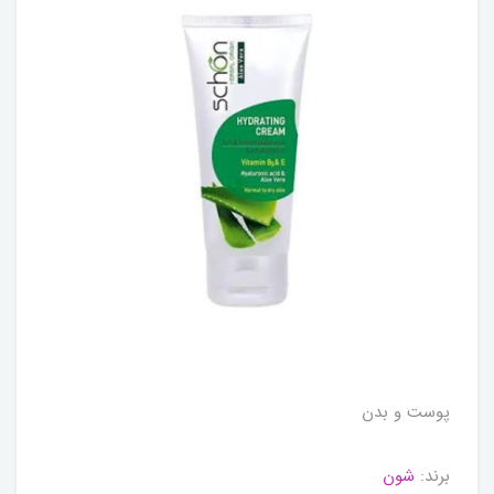
پوست و بدن
برند:
شون