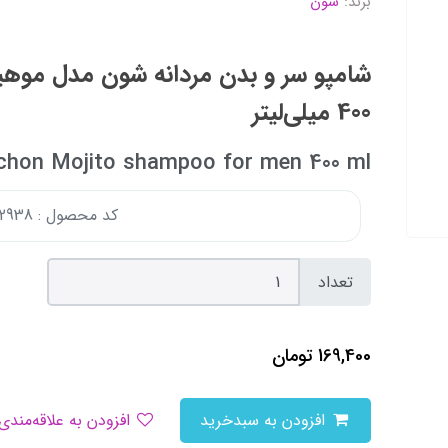
برند:
شون
400 میلی‌لیتر
chon Mojito shampoo for men 400 ml
کد محصول : 177292938
تعداد
169,400
تومان
افزودن به سبدخرید
افزودن به علاقه‌مندی