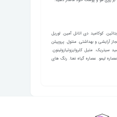
ائین. کوکامید دی اتانل آمین. لوریل
ت. اسانس مجاز آرایشی و بهداشتی. منتول. پروپیلن
 سیتریک. متیل کلروایزوتیازولینون.
 عصاره لیمو. عصاره گیاه نعنا. رنگ های