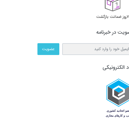
7روز ضمانت بازگشت
یت در خبرنامه
عضویت
د الکترونیکی