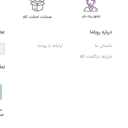
۰۲۱−91001441
ضمانت اصالت کالا
درباره روباما
عضو
داستان ما
ارتباط با روباما
شرایط بازگشت کالا
نما