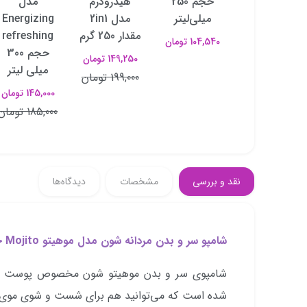
بیوتی سیلک
حجم 250
هیدرودرم
مدل
حجم 200
میلی‌لیتر
مدل 2in1
Energizing
میلی‌لیتر
مقدار 250 گرم
refreshing
104,540 تومان
حجم 300
520,000 تومان
149,250 تومان
میلی لیتر
800,000 تومان
199,000 تومان
145,000 تومان
185,000 تومان
نقد و بررسی
مشخصات
دیدگاه‌ها
شامپو سر و بدن مردانه شون مدل موهیتو Mojito حجم 400 میلی‌لیتر :
شامپوی سر و بدن موهیتو شون مخصوص پوست و م
شده است که می‌توانید هم برای شست و شوی موی سر