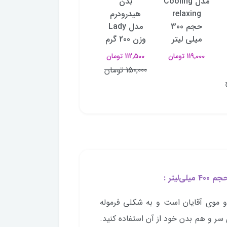
مدل Cooling
بدن
مای مدل
سویی
relaxing
هیدرودرم
Carbon
اسلی
حجم 300
مدل Lady
Clean حجم
ایروکس
میلی لیتر
وزن 200 گرم
400 میلی لیتر
200 گرم
119,000 تومان
112,500 تومان
270,300 تومان
211,250 تومان
150,000 تومان
318,000 تومان
وی آقایان است و به شکلی فرموله
 و هم بدن خود از آن استفاده کنید.