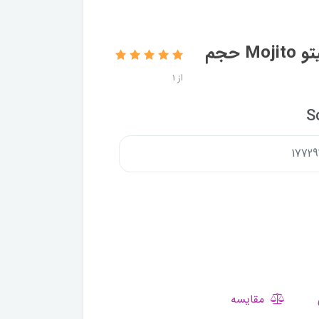
شامپو سر و بدن مردانه شون مدل موهیتو Mojito حجم
از 1
S
مقایسه