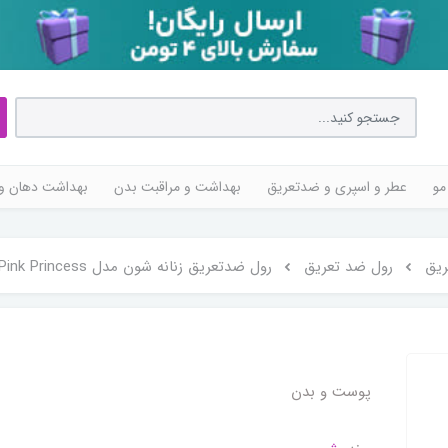
مو
عطر و اسپری و ضدتعریق
بهداشت و مراقبت بدن
بهداشت دهان و 
یق
رول ضد تعریق
رول ضدتعریق زنانه شون مدل Pink Princess حجم 50 میلی‌لیتر
پوست و بدن