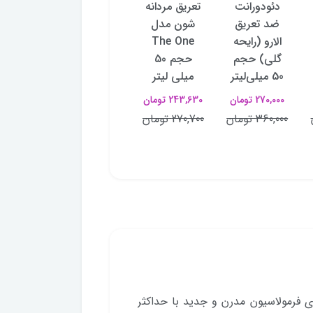
دئودورانت
تعریق مردانه
تعریق مردانه
ضدتعر
ضد تعریق
شون مدل
شون مدل My
بانوان 
الارو (رایحه
The One
Boss حجم
TIVE
گلی) حجم
حجم 50
50 میلی لیتر
OWER
50 میلی‌لیتر
میلی لیتر
243,630 تومان
میلی‌ل
270,000 تومان
243,630 تومان
270,700 تومان
161,000 تومان
360,000 تومان
270,700 تومان
230,000 تومان
عریق زنانه شون مدل Pink Princess دارای فرمولاسیون مدرن و جدید با حداکثر