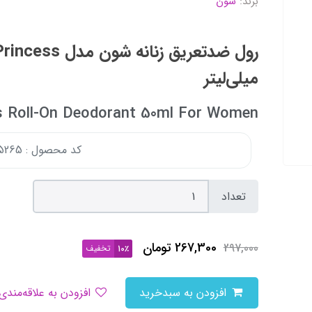
برند:
شون
میلی‌لیتر
s Roll-On Deodorant 50ml For Women
کد محصول : 151025265
تعداد
267,300
تومان
297,000
تخفیف
10٪
افزودن به سبدخرید
افزودن به علاقه‌مندی