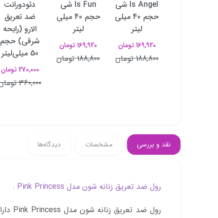
Is Secret
Is Angel شی
Is Fun شی
دئودورانت
شی حجم 40
حجم 40 میلی
حجم 40 میلی
ضد تعریق
میلی‌لیتر
لیتر
لیتر
الارو (رایحه
شرقی) حجم
169,920 تومان
169,920 تومان
169,920 تومان
50 میلی‌لیتر
188,800 تومان
188,800 تومان
188,800 تومان
270,000 تومان
360,000 تومان
نقد و بررسی
مشخصات
دیدگاه‌ها
رول ضد تعریق زنانه شون مدل Pink Princess :
رول ضد ت