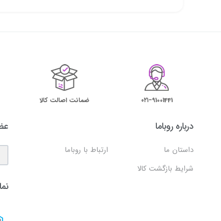
۰۲۱−91001441
ضمانت اصالت کالا
درباره روباما
عضو
داستان ما
ارتباط با روباما
شرایط بازگشت کالا
نما