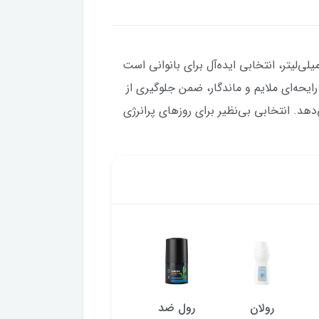
 ضدتعریق زنانه شون مدل Pink Princess با حجم 50 میلی‌لیتر، انتخابی ایده‌آل برای بانوانی است
ایحه‌ای ملایم و ماندگار، ضمن جلوگیری از
د. انتخابی بی‌نظیر برای روزهای پرانرژی
رولان
رول ضد
رول ضد
رولا