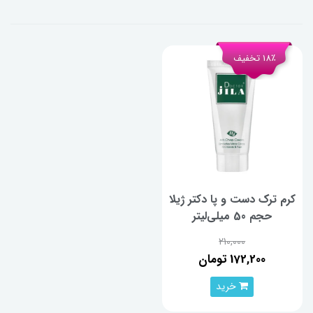
18٪ تخفیف
کرم ترک دست و پا دکتر ژیلا
حجم 50 میلی‌لیتر
210,000
172,200 تومان
خرید