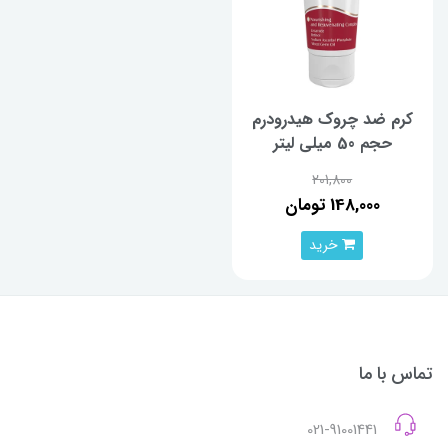
کرم ضد چروک هیدرودرم
حجم 50 میلی لیتر
201,800
148,000 تومان
خرید
تماس با ما
021-91001441