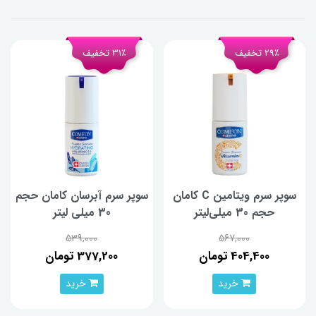
29٪ تخفیف
31٪ تخفیف
سوپر سرم ویتامین C کامان
سوپر سرم آبرسان کامان حجم
حجم 30 میلی‌لیتر
30 میلی لیتر
539,000
567,000
404,400 تومان
377,200 تومان
خرید
خرید