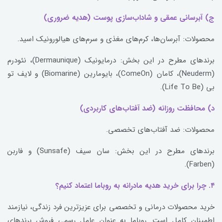
ج) آبرسانی عمقی و شاداب‌سازی پوست (هدیه ضروری)
محصولات: آبرسان‌ها، کرم‌های مغذی و سرم‌های هیالورونیک اسید.
برندهای مطرح در این بخش: درمایونیک (Dermaunique)، نئودرم
(Neuderm)، کامان (ComeOn)، بایومارین (Biomarine) و لایف تو
بی (Life To Be).
د) محافظت روزانه (ضد آفتاب‌های کاربردی)
محصولات: ضد آفتاب‌های تخصصی.
برندهای مطرح در این بخش: سان سیف (Sunsafe) و فاربن
(Farben).
۴. چرا برای خرید هدیه مادرانه به روباما اعتماد کنیم؟
خرید محصولات درمانی و تخصصی برای عزیزترین فرد زندگی، نیازمند
اطمینان کامل است. روباما به عنوان عامل رسمی فروش برندهای