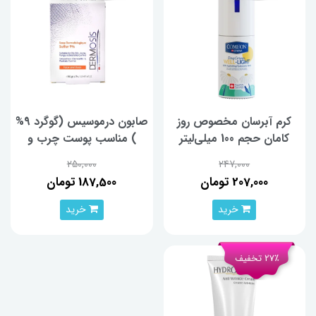
کرم آبرسان مخصوص روز
صابون درموسیس (گوگرد 9%
کامان حجم 100 میلی‌لیتر
) مناسب پوست چرب و
مستعد آکنه
250,000
247,000
207,000 تومان
187,500 تومان
خرید
خرید
27٪ تخفیف