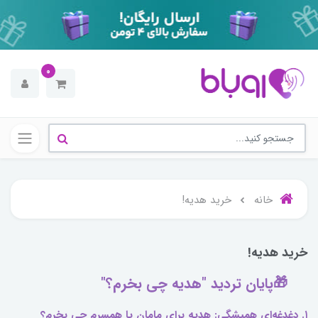
0
خانه
خرید هدیه!
خرید هدیه!
🎁پایان تردید "هدیه چی بخرم؟"
۱. دغدغه‌ای همیشگی: هدیه برای مامان یا همسرم چی بخرم؟