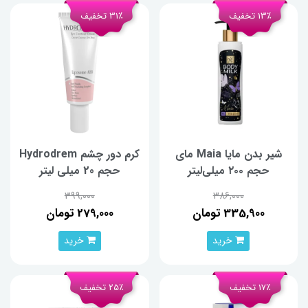
13٪ تخفیف
31٪ تخفیف
شیر بدن مایا Maia مای
کرم دور چشم Hydrodrem
حجم ۲۰۰ میلی‌لیتر
حجم 20 میلی لیتر
399,000
386,000
335,900 تومان
279,000 تومان
خرید
خرید
17٪ تخفیف
25٪ تخفیف