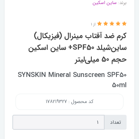
برند:
ساین اسکین
از 1
کرم ضد آفتاب مینرال (فیزیکال)
ساین‌شیلد SPF50+ ساین اسکین
حجم 50 میلی‌لیتر
SYNSKIN Mineral Sunscreen SPF50
50ml
کد محصول : 178219327
تعداد