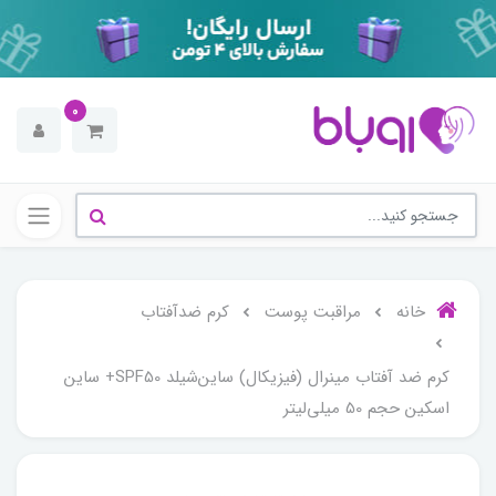
0
خانه
مراقبت پوست
کرم ضدآفتاب
کرم ضد آفتاب مینرال (فیزیکال) ساین‌شیلد SPF50+ ساین
اسکین حجم 50 میلی‌لیتر