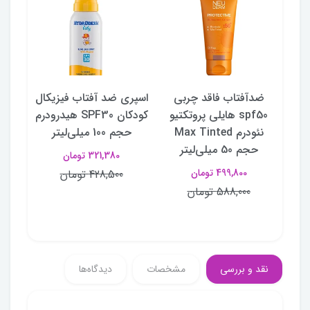
تیو
ضدآفتاب فاقد چربی
اسپری ضد آفتاب فیزیکال
کرم
 Max
spf50 هایلی پروتکتیو
کودکان SPF30 هیدرودرم
فاقد
وست
نئودرم Max Tinted
حجم 100 میلی‌لیتر
حجم 50 میلی‌لیتر
321,380 تومان
499,800 تومان
428,500 تومان
588,000 تومان
نقد و بررسی
مشخصات
دیدگاه‌ها