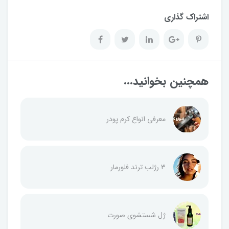
اشتراک گذاری
همچنین بخوانید...
معرفی انواع کرم پودر
3 رژلب ترند فلورمار
ژل شستشوی صورت