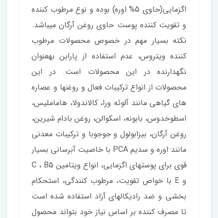
اگزمایی(حاوی 5% اوره) بوده و نوع مرطوب کننده
و تقویت کننده پوست حاوی روغن آرگان میباشد.
نکته بسیار مهم در خصوص محصولات مرطوب
کننده ویتروس، عدم استفاده از پارابن به­عنوان
نگهدارنده در این محصولات است. در این
محصولات از انواع ترکیبات فعال و روغنها و عصاره
های گیاهی مانند آلوئه ورا، کالاندولا، هاماملیس،
اسطوخدوس، بابونه، اسکوالن، روغن بادام شیرین،
روغن آرگان، بیزابولول و جوجوبا و ترکیبات معدنی
مانند اوره و سدیم PCA با خاصیت آبرسانی بسیار
قوی برای پوستهای اگزمایی، انواع ویتامین C ، B5
و E با خواص تقویت، مرطوب کنندگی، استحکام
بخشی و ضد رادیکالهای آزاد استفاده شده است
تا مصرف کننده بر اساس نیاز خود بتواند محصول