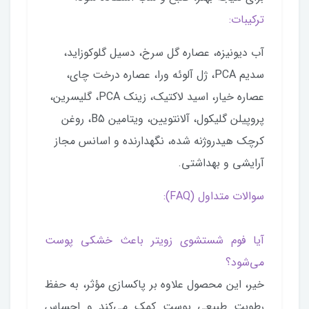
ترکیبات:
آب دیونیزه، عصاره گل سرخ، دسیل گلوکوزاید،
سدیم PCA، ژل آلوئه ورا، عصاره درخت چای،
عصاره خیار، اسید لاکتیک، زینک PCA، گلیسرین،
پروپیلن گلیکول، آلانتویین، ویتامین B5، روغن
کرچک هیدروژنه شده، نگهدارنده و اسانس مجاز
آرایشی و بهداشتی.
سوالات متداول (FAQ):
آیا فوم شستشوی زویتر باعث خشکی پوست
می‌شود؟
خیر، این محصول علاوه بر پاکسازی مؤثر، به حفظ
رطوبت طبیعی پوست کمک می‌کند و احساس