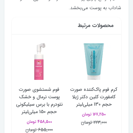
شاداب به پوست می‌بخشد.
محصولات مرتبط
ننده
کرم فوم پاک‌کننده صورت
فوم شستشوی صورت
فو
ور
کامفورت کلین دکتر ژیلا
پوست نرمال و خشک
پوس
یتامین
حجم 130 میلی‌لیتر
نئودرم با برس سیلیکونی
ی
حجم 150 میلی‌لیتر
167,250 تومان
458,500 تومان
223,000 تومان
655,000 تومان