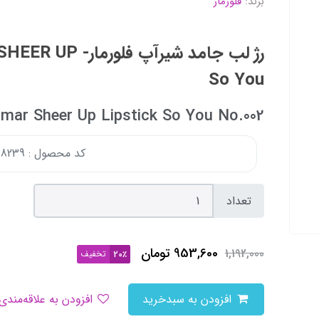
برند:
فلورمار
So You
002.Flormar Sheer Up Lipstick So You No
کد محصول : 177668239
تعداد
953,600
تومان
1,192,000
تخفیف
20٪
افزودن به سبدخرید
افزودن به علاقه‌مندی