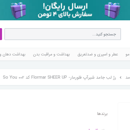
مو
عطر و اسپری و ضدتعریق
بهداشت و مراقبت بدن
بهداشت دهان و 
مد
رژ لب جامد شیر‌آپ فلورمار- Flormar SHEER UP کد 002 So You
برندها