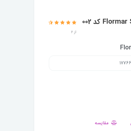
رژ لب جامد شیر‌آپ فلورمار- Flormar SHEER UP کد 002
از 6
مقایسه