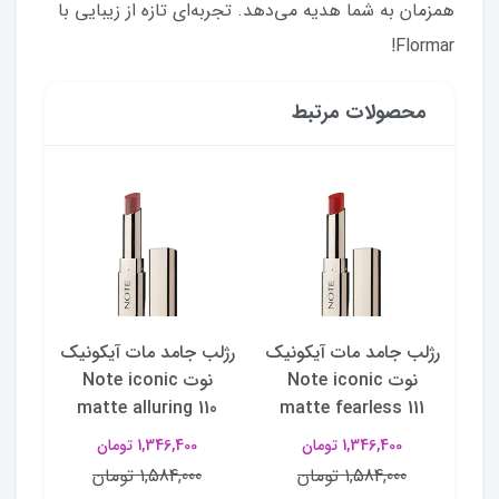
همزمان به شما هدیه می‌دهد. تجربه‌ای تازه از زیبایی با
Flormar!
محصولات مرتبط
نیک
رژلب جامد مات آیکونیک
رژلب جامد مات آیکونیک
رژلب
N
نوت Note iconic
نوت Note iconic
109
matte alluring 110
matte fearless 111
ma
1,346,400 تومان
1,346,400 تومان
1,584,000 تومان
1,584,000 تومان