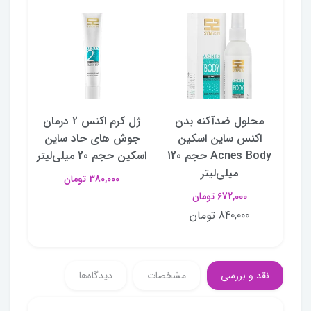
ک و
محلول ضدآکنه بدن
ژل کرم اکنس 2 درمان
پکی
ده APIS مدل
اکنس ساین اسکین
جوش های حاد ساین
پوس
Acne-Stop حجم 50
Acnes Body حجم 120
اسکین حجم 20 میلی‌لیتر
میلی‌لیتر
380,000 تومان
672,000 تومان
840,000 تومان
نقد و بررسی
مشخصات
دیدگاه‌ها