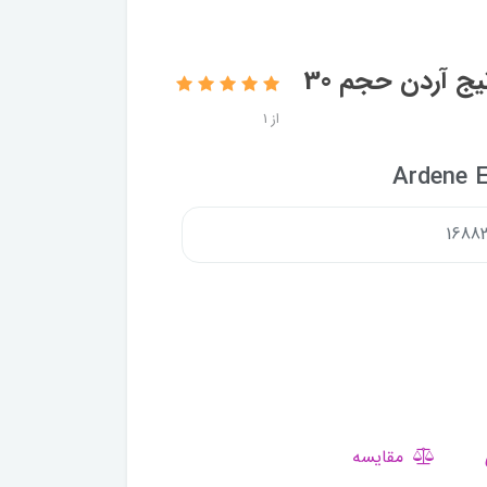
سرم روشن کننده Whita Serum اکسپرتیج آردن حجم 30
از 1
Ardene E
مقایسه