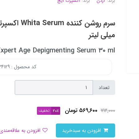
برند:
آردن
برند:
اکسپرت ایج
میلی لیتر
xpert Age Depigmenting Serum ۳۰ ml
کد محصول : 168834129
تعداد
569,600
تومان
712,000
تخفیف
20٪
افزودن به سبدخرید
افزودن به علاقه‌مندی