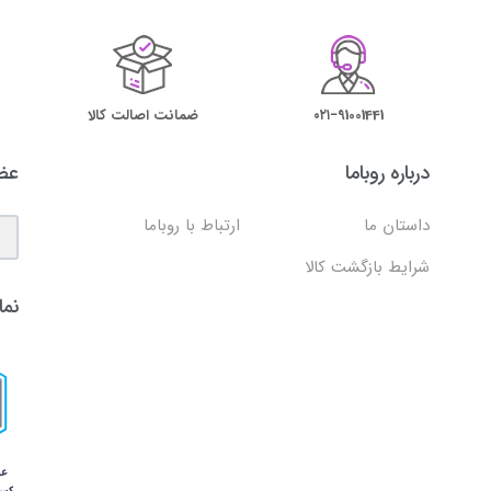
۰۲۱−91001441
ضمانت اصالت کالا
درباره روباما
عضو
داستان ما
ارتباط با روباما
شرایط بازگشت کالا
نما