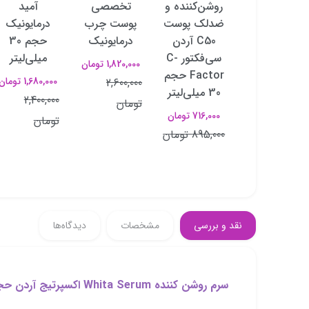
کننده
روشن‌کننده و
تخصصی
آمید
مزوکسی
ضدلک پوست
پوست چرب
درمایونیک
Mesoxy Oxy
C50 آردن
درمایونیک
حجم 30
Bright حجم
سی‌فکتور C-
میلی‌لیتر
1,820,000 تومان
2میلی‌لیتر
Factor حجم
1,680,000 تومان
2,600,000
ampul 6 x
30 میلی‌لیتر
2,400,000
تومان
3,120,000 تومان
716,000 تومان
تومان
3,900,000
895,000 تومان
تومان
نقد و بررسی
مشخصات
دیدگاه‌ها
سرم روشن کننده Whita Serum اکسپرتیج آردن حجم 30 میلی لیتر: