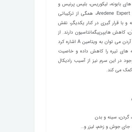
های بابونه، لیکوریس، بلیس پرنیس و
سافورا ژاپونیکای موجود در سرم روشن کننده Aredene Expert Age، همگی از ترکیباتی
با قرار گیری در کنار یکدیگر، نقش
آن، کاهش هایپرپیگمانتاسیون دارند. از
دیگر ترکیبات موجود در سرم روشن کننده اکسپرتیج آردن می توان به ویتامین A اشاره کرد
ه های تیره را کاهش داده و خاصیت
ی پوست را بهبود می بخشد. ویتامین E موجود در این سرم نیز از آسیب رادیکال
کمک می کند.
 گردن، سینه و بدن
، جای جوش و زخم، لیزر و…