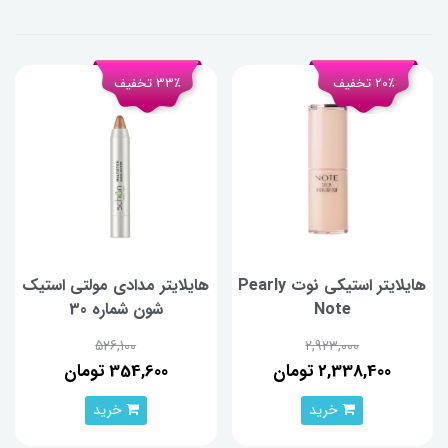
20٪ تخفیف
33٪ تخفیف
هایلایتر استیکی نوت Pearly
هایلایتر مدادی مولتی استیک
Note
شون شماره 30
526,100
2,923,000
2,338,400 تومان
354,600 تومان
خرید
خرید