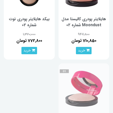
هایلایتر پودری کالیستا مدل
بیکد هایلایتر پودری نوت
Moondust شماره 02
شماره 02
1,320,000
947,800
710,850 تومان
772,800 تومان
خرید
خرید