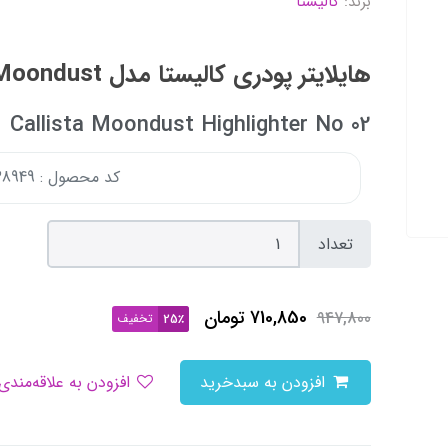
برند:
کالیستا
هایلایتر پودری کالیستا مدل Moondust شماره 02
Callista Moondust Highlighter No 02
کد محصول : 167838949
تعداد
710,850
تومان
947,800
تخفیف
25٪
افزودن به سبدخرید
افزودن به علاقه‌مندی