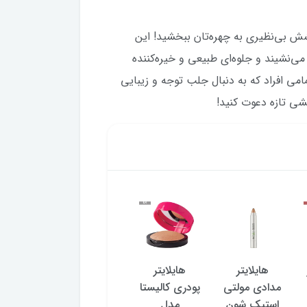
ودری کالیستا مدل Moondust شماره 02، درخشش بی‌نظیری به چهره‌تان ببخشید! این
‌نشیند و جلوه‌ای طبیعی و خیره‌کننده
امی افراد که به دنبال جلب توجه و زیبایی
شی تازه دعوت کنید!
هایلایتر
هایلایتر
هایلایتر
بیکد های
مدادی مولتی
پودری کالیستا
پودری کالیستا
پودری 
استیک شون
مدل
مدل
شماره 2