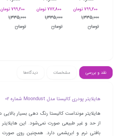
شماره 30
799,200 تومان
772,800 تومان
799,200 تومان
354,600 تومان
1,335,000
1,335,000
1,335,000
526,100 تومان
تومان
تومان
تومان
نقد و بررسی
مشخصات
دیدگاه‌ها
هایلایتر پودری کالیستا مدل Moondust شماره 02
هایلایتر مونداست کالیستا رنگ دهی بسیار بالایی
از حد و غیر طبیعی صورت نمی‌شود. این هایلایتر 
بافتی نرم و ابریشمی دارد. همچنین روی صورت