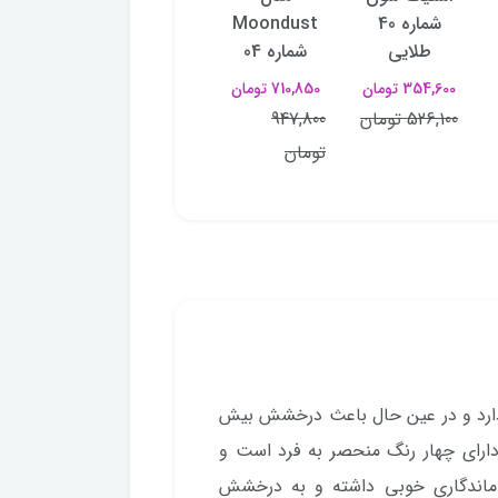
شماره 40
Moondust
Moondust
772,800 تومان
طلایی
شماره 04
شماره 03
,335,000
354,600 تومان
710,850 تومان
710,850 تومان
تومان
526,100 تومان
947,800
947,800
تومان
تومان
 دارد و در عین حال باعث درخشش بیش
دارای چهار رنگ منحصر به فرد است و
 ماندگاری خوبی داشته و به درخشش