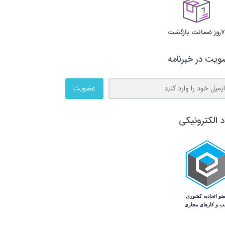
7روز ضمانت بازگشت
یت در خبرنامه
عضویت
د الکترونیکی