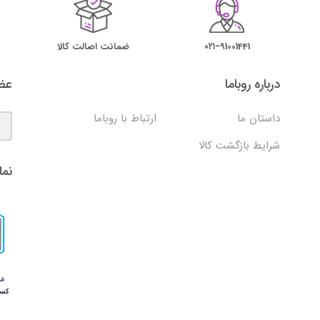
۰۲۱−91001441
ضمانت اصالت کالا
درباره روباما
عضو
داستان ما
ارتباط با روباما
شرایط بازگشت کالا
نما