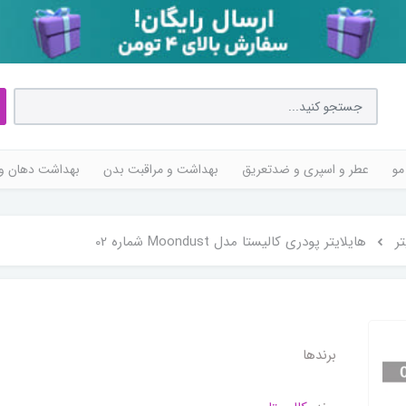
مو
عطر و اسپری و ضدتعریق
بهداشت و مراقبت بدن
بهداشت دهان و 
تر
هایلایتر پودری کالیستا مدل Moondust شماره 02
برندها