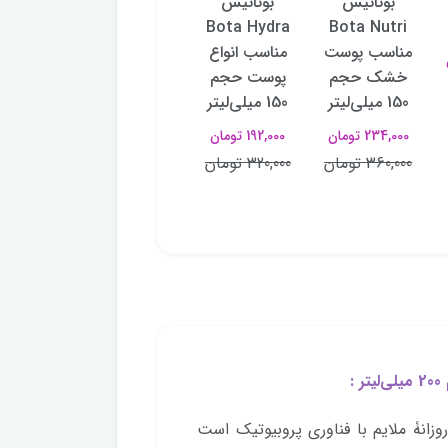
بوتانیس
بوتانیس
آردن‌سبوما
کاسمکو
Bota Nutri
Bota Hydra
مدل سبوژل
پوست 
مناسب پوست
مناسب انواع
SEBUGEL
خشک حجم
پوست حجم
حجم 350
میلی‌ل
150 میلی‌لیتر
150 میلی‌لیتر
میلی‌لیتر
364,000 تومان
234,000 تومان
192,000 تومان
548,000 تومان
520,000 تومان
360,000 تومان
320,000 تومان
685,000
تومان
:
زانۀ ملایم با فناوری پروبیوتیک است