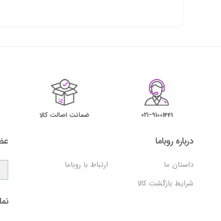
۰۲۱−91001441
ضمانت اصالت کالا
درباره روباما
عضو
داستان ما
ارتباط با روباما
شرایط بازگشت کالا
نما