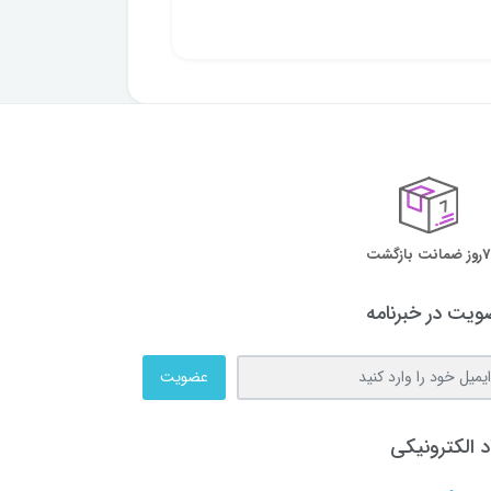
7روز ضمانت بازگشت
یت در خبرنامه
عضویت
د الکترونیکی