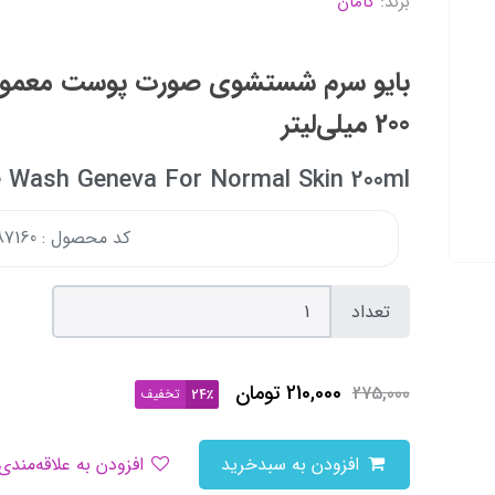
برند:
کامان
بایو سرم شستشوی صورت پوست معمول
200 میلی‌لیتر
 Wash Geneva For Normal Skin 200ml
کد محصول : 173887160
تعداد
210,000
تومان
275,000
تخفیف
24٪
افزودن به سبدخرید
افزودن به علاقه‌مندی