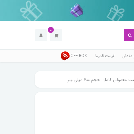
0
دندان
قیمت قدیم!
OFF BOX
 کامان حجم 200 میلی‌لیتر