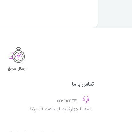
ارسال سریع
تماس با ما
021-91001441
شنبه تا چهارشنبه، از ساعت 9 الی17