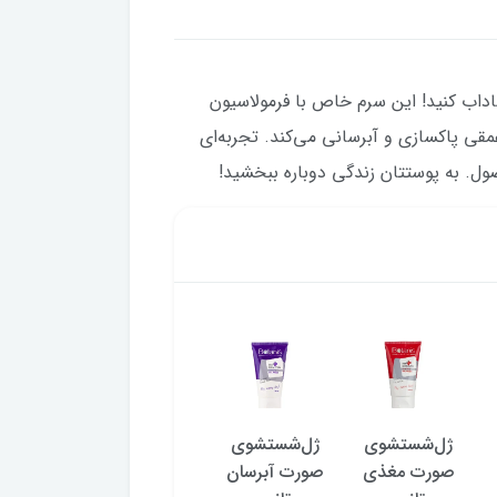
داب کنید! این سرم خاص با فرمولاسیون
به طور عمقی پاکسازی و آبرسانی می‌کند. تجربه‌ای
صول. به پوستتان زندگی دوباره ببخشید!
ژل‌شستشوی
ژل‌شستشوی
ژل شوینده و
ژل شست
صورت مغذی
صورت آبرسان
ساینده صورت
صور