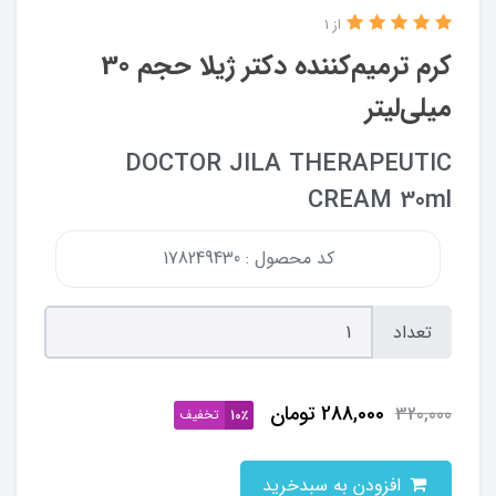
از 1
کرم ترمیم‌کننده دکتر ژیلا حجم 30
میلی‌لیتر
DOCTOR JILA THERAPEUTIC
CREAM 30ml
کد محصول : 178249430
تعداد
288,000
تومان
320,000
تخفیف
10٪
افزودن به سبدخرید