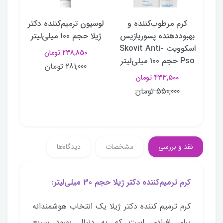
ورا
کرم مرطوب‌کننده و
لوسیون ترمیم‌کننده دکتر
ک
یعی آپیس APIS
بهبوددهنده پسوریازیس
ژیلا حجم 100 میلی‌لیتر
با
اسکوویت Skovit Anti-
پوس
238,850 تومان
Pso حجم 100 میلی‌لیتر
281,000 تومان
433,500 تومان
550,000 تومان
نقد و بررسی
مشخصات
دیدگاه‌ها
کرم ترمیم‌کننده دکتر ژیلا حجم 30 میلی‌لیتر:
کرم ترمیم کننده دکتر ژیلا یک انتخاب هوشمندانه
برای افرادی است که به دنبال بهبود سریع