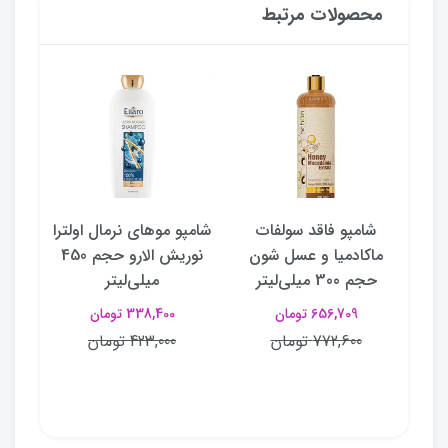
محصولات مرتبط
نگا
شامپو فاقد سولفات
شامپو موهای نرمال اولترا
شا
ولی
ماکادمیا و عسل شون
نوریش الارو حجم 450
مو
حجم 300 میلی‌لیتر
میلی‌لیتر
656,709 تومان
338,400 تومان
772,600 تومان
423,000 تومان