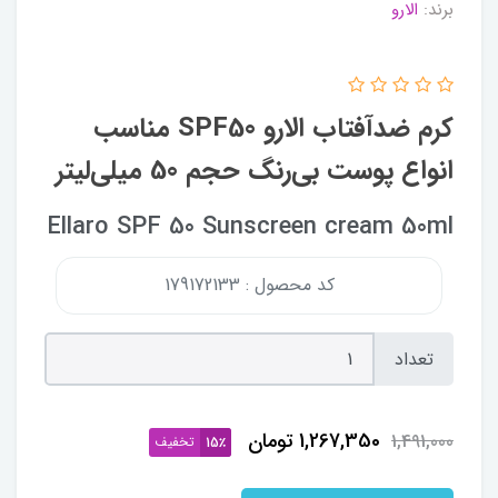
برند:
الارو
کرم ضدآفتاب الارو SPF50 مناسب
انواع پوست بی‌رنگ حجم 50 میلی‌لیتر
Ellaro SPF 50 Sunscreen cream 50ml
کد محصول : 179172133
تعداد
1,267,350
تومان
1,491,000
تخفیف
15٪