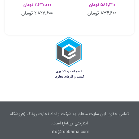
584,220 تومان
2,430,000 تومان
834,600 تومان
2,827,600 تومان
تمامی حقوق این سایت متعلق به شرکت ونداد تجارت روناک (فروشگاه
اینترنتی روباما) است.
info@roobama.com