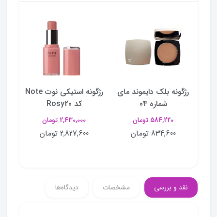
و
رژگونه بلک دایموند مای
رژگونه استیکی نوت Note
شماره 04
کد Rosy20
584,220 تومان
2,430,000 تومان
834,600 تومان
2,827,600 تومان
نقد و بررسی
مشخصات
دیدگاه‌ها