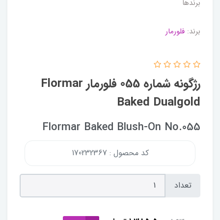
برندها
برند:
فلورمار
رژگونه شماره 055 فلورمار Flormar
Baked Dualgold
Flormar Baked Blush-On No.055
کد محصول : 170232367
تعداد