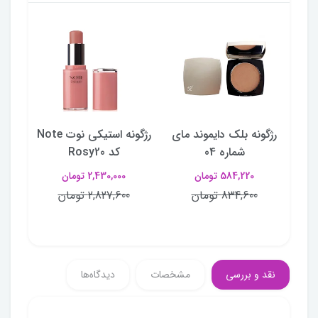
و
رژگونه بلک دایموند مای
رژگونه استیکی نوت Note
شماره 04
کد Rosy20
584,220 تومان
2,430,000 تومان
834,600 تومان
2,827,600 تومان
نقد و بررسی
مشخصات
دیدگاه‌ها