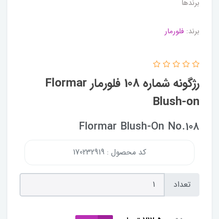
برندها
برند:
فلورمار
رژگونه شماره 108 فلورمار Flormar
Blush-on
Flormar Blush-On No.108
کد محصول : 170232919
تعداد