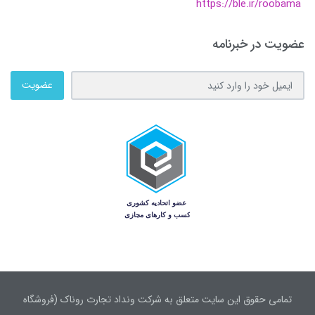
https://ble.ir/roobama
عضویت در خبرنامه
عضویت
تمامی حقوق این سایت متعلق به شرکت ونداد تجارت روناک (فروشگاه