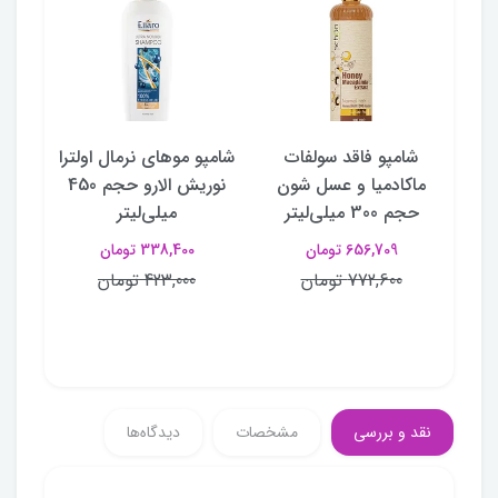
نگا
شامپو فاقد سولفات
شامپو موهای نرمال اولترا
شا
ولی
ماکادمیا و عسل شون
نوریش الارو حجم 450
مو
حجم 300 میلی‌لیتر
میلی‌لیتر
656,709 تومان
338,400 تومان
772,600 تومان
423,000 تومان
نقد و بررسی
مشخصات
دیدگاه‌ها