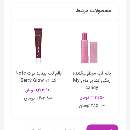
محصولات مرتبط
ده
بالم لب مرطوب‌کننده
بالم لب پپتاید نوت Note
 مای My
رنگی کندی مای My
کد 04 Berry Glow
کد 03 ar
candy
1,263,420 تومان
242,250 تومان
1,403,800 تومان
285,000 تومان