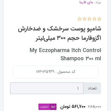
برند:
مای فارما
شامپو پوست سرخشک و ضدخارش
اگزوفارما حجم ۳۰۰ میلی‌لیتر
My Eczopharma Itch Control
Shampoo 300 ml
کد محصول : 173035949
تعداد
561,700
تومان
685,000
تخفیف
18٪