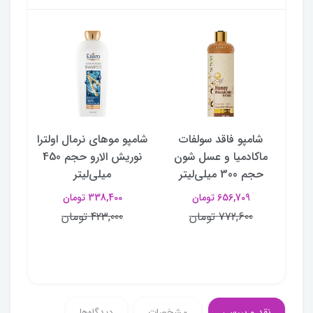
نگا
شامپو فاقد سولفات
شامپو موهای نرمال اولترا
شا
ولی
ماکادمیا و عسل شون
نوریش الارو حجم 450
مو
حجم 300 میلی‌لیتر
میلی‌لیتر
656,709 تومان
338,400 تومان
772,600 تومان
423,000 تومان
نقد و بررسی
مشخصات
دیدگاه‌ها