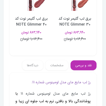
کد
برق لب گلیمر نوت کد
برق لب گلیمر نوت کد
برق
50
NOTE Glimmer 40
NOTE Glimmer 30
N
863,940 تومان
863,940 تومان
1,016,400 تومان
1,016,400 تومان
نقد و بررسی
مشخصات
دیدگاه‌ها
رژ لب مایع مای مدل لومینوس شماره 11:
رژ لب مایع مای مدل لومینوس شماره 11
با
پوشانندگی بالا و بافتی نرم به لب جلوه ای زیبا و