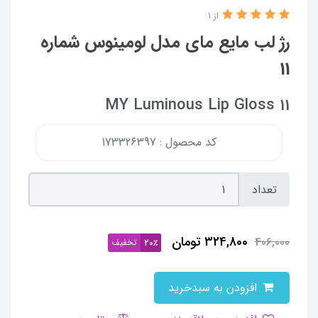
از 1
رژ لب مایع مای مدل لومینوس شماره
11
MY Luminous Lip Gloss 11
کد محصول : 173326397
تعداد
324,800
تومان
406,000
تخفیف
20٪
افزودن به سبدخرید