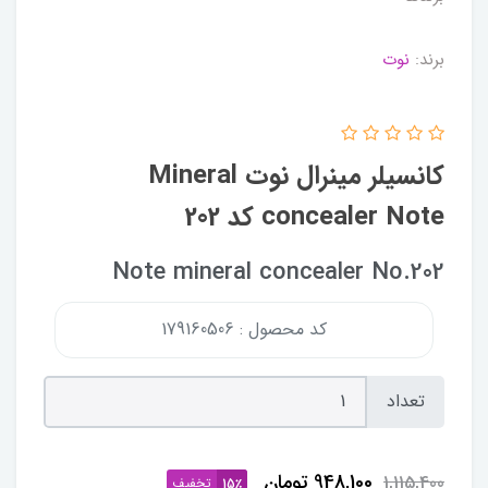
برند:
نوت
کانسیلر مینرال نوت Mineral
concealer Note کد 202
Note mineral concealer No.202
کد محصول : 179160506
تعداد
948,100
تومان
1,115,400
تخفیف
15٪