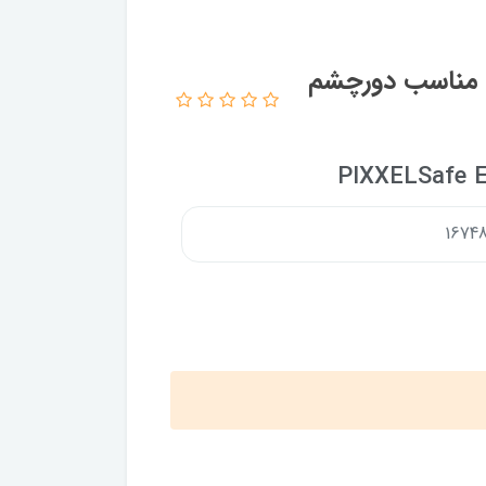
ن مناسب دورچشم
PIXXELSafe E