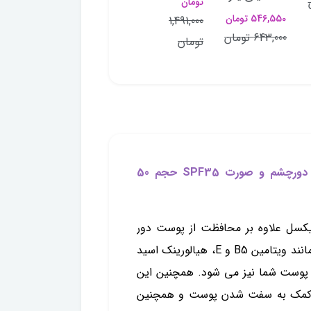
تومان
تومان
1,491,000
546,550 تومان
1,491,000
1,491,000
تومان
643,000 تومان
تومان
تومان
کرم ضد آفتاب فیزیکال پیکسل بژ روشن مناسب دورچشم و صورت SPF35 حجم 50
د آفتاب دور چشم رنگی فیزیکال SPF35 پیکسل علاوه بر محافظت از پوست دور
چشم به دلیل داشتن ویتامین ها و اسید های مهم مانند ویتامین B5 و E، هیالورینک اسید
 پوست شما نیز می شود. همچنین این
، کمک به سفت شدن پوست و همچنین