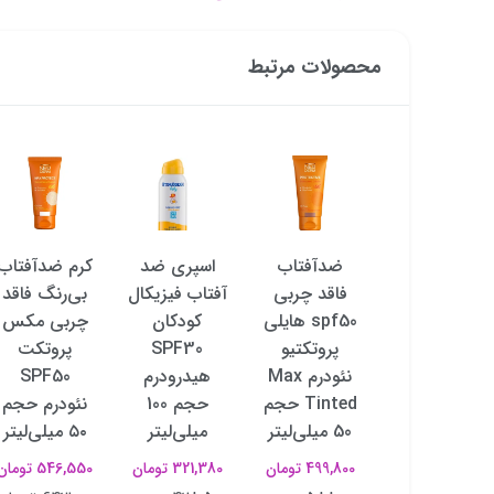
محصولات مرتبط
ضدآفتاب
ضدآفتاب
اسپری ضد
کرم ضدآفتاب
هایلی
فاقد چربی
آفتاب فیزیکال
بی‌رنگ فاقد
پروتکتیو
spf50 هایلی
کودکان
چربی مکس
spf50 نئودرم
پروتکتیو
SPF30
پروتکت
Max Tinted
نئودرم Max
هیدرودرم
SPF50
مناسب پوست
Tinted حجم
حجم 100
نئودرم حجم
خشک حجم
50 میلی‌لیتر
میلی‌لیتر
۵۰ میلی‌لیتر
50 میلی‌لیتر
499,800 تومان
321,380 تومان
546,550 تومان