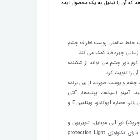
 که آن را تبدیل به یک محصول ایده
ب حفظ سالمتی پوست اطراف چشم
زیبایی چهره فرد کمک می کند.
کرم دور چشم می تواند از شکننده
 را تقویت کرد.
 چشم و پوست صورت، از بین برنده
 آمینو اسیدها، پپتیدها، آنتی
اکسیدان، کافئین، عصاره گیاه سورشیا چیراتا، شی باتر، عصاره آووکادو، ویتامین E و
روک) نور آبی موبایل، تلویزیون و
مانیتور بر روی پوست دور چشم، این محصول دارای تکنولوژی protection Light