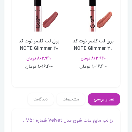
کد
برق لب گلیمر نوت کد
برق لب گلیمر نوت کد
برق
50
NOTE Glimmer 40
NOTE Glimmer 30
N
863,940 تومان
863,940 تومان
1,016,400 تومان
1,016,400 تومان
نقد و بررسی
مشخصات
دیدگاه‌ها
رژ لب مايع مات شون مدل Velvet شماره M52 :