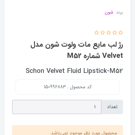
برند:
شون
رژ لب مايع مات ولوت شون مدل
Velvet شماره M52
Schon Velvet Fluid Lipstick-M52
کد محصول : 150996883
تعداد
محصول مورد نظر موجود نمی‌باشد.