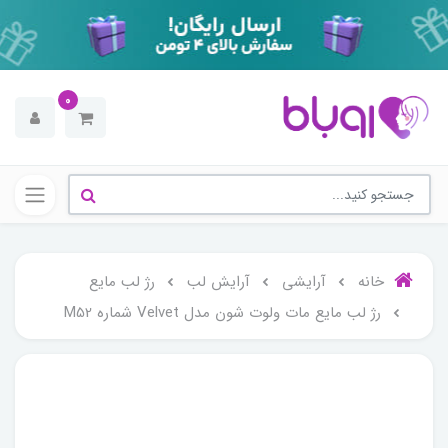
0
خانه
آرایشی
آرایش لب
رژ لب مایع
رژ لب مايع مات ولوت شون مدل Velvet شماره M52