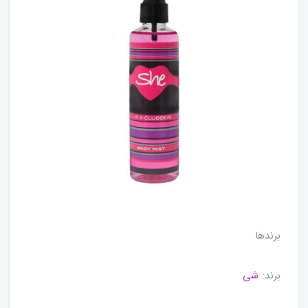
برندها
برند:
شی