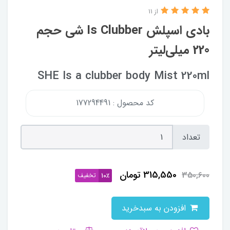
از 11
بادی اسپلش Is Clubber شی حجم
220 میلی‌لیتر
SHE Is a clubber body Mist 220ml
کد محصول : 177294491
تعداد
315,550
تومان
350,600
تخفیف
10٪
افزودن به سبدخرید