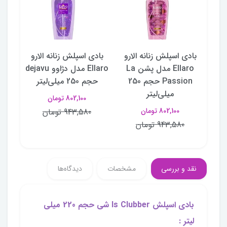
دی اسپلش Angel شی
بادی اسپلش زنانه الارو
بادی اسپلش زنانه الارو
باد
Ellaro مدل پشن La
Ellaro مدل دژاوو dejavu
Passion حجم 250
حجم 250 میلی‌لیتر
میلی‌لیتر
802,100 تومان
802,100 تومان
943,580 تومان
943,580 تومان
نقد و بررسی
مشخصات
دیدگاه‌ها
بادی اسپلش Is Clubber شی حجم 220 میلی
لیتر :