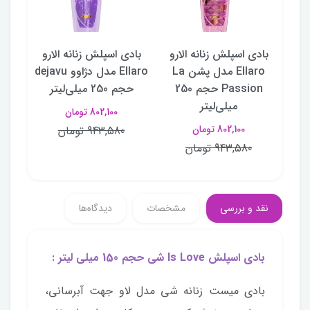
دی اسپلش Angel شی
بادی اسپلش زنانه الارو
بادی اسپلش زنانه الارو
باد
Ellaro مدل پشن La
Ellaro مدل دژاوو dejavu
Passion حجم 250
حجم 250 میلی‌لیتر
میلی‌لیتر
802,100 تومان
802,100 تومان
943,580 تومان
943,580 تومان
نقد و بررسی
مشخصات
دیدگاه‌ها
بادی اسپلش Is Love شی حجم 150 میلی لیتر :
بادی میست زنانه شی مدل لاو جهت آبرسانی،