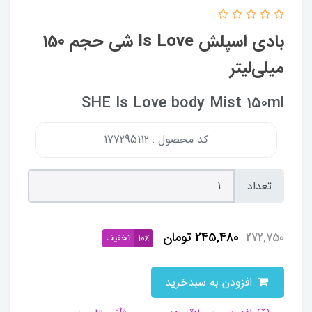
بادی اسپلش Is Love شی حجم 150
میلی‌لیتر
SHE Is Love body Mist 150ml
کد محصول : 177295112
تعداد
245,480
تومان
272,750
تخفیف
10٪
افزودن به سبدخرید