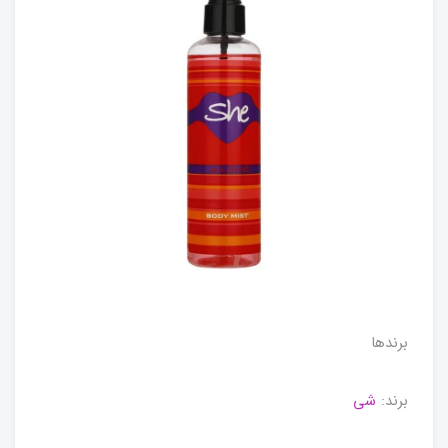
برندها
برند:
شی