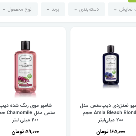
ب نمایش
دسته‌بندی
برند
نوع محصول
پو ضدزردی دیپ‌سنس مدل
شامپو موی رنگ شده دیپ
Amla Bleach Blonde حجم
سنس مدل omile
200 میلی‌لیتر
200 میلی لیتر
165,000 تومان
59,000 تومان