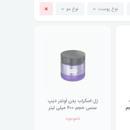
نوع پوست
نوع مو
ژل-اسکراب بدن لَوِندِر دیپ
Cham حجم
سنس حجم 400 میلی لیتر
ناموجود