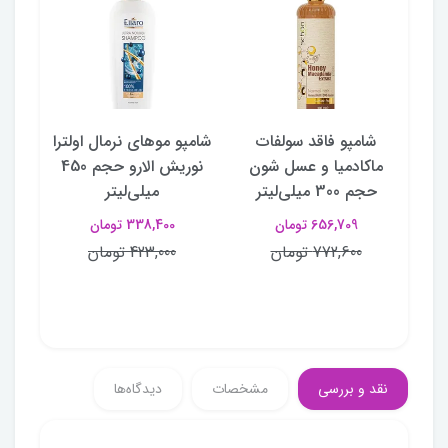
نگا
شامپو فاقد سولفات
شامپو موهای نرمال اولترا
شا
ولی
ماکادمیا و عسل شون
نوریش الارو حجم 450
مو
حجم 300 میلی‌لیتر
میلی‌لیتر
656,709 تومان
338,400 تومان
772,600 تومان
423,000 تومان
نقد و بررسی
مشخصات
دیدگاه‌ها