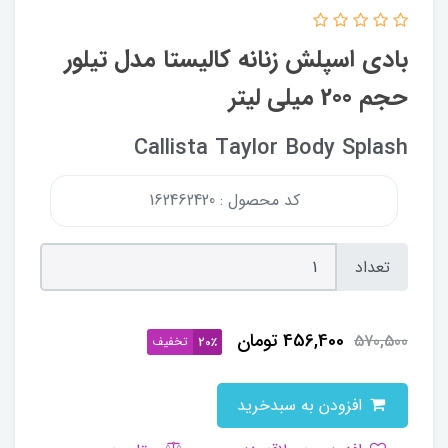
بادی اسپلش زنانه کالیستا مدل تیلور
حجم 200 میلی لیتر
Callista Taylor Body Splash
کد محصول : 162462420
تعداد
456,400
تومان
570,500
تخفیف
20٪
افزودن به سبدخرید