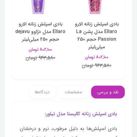
دی اسپلش Angel شی
بادی اسپلش زنانه الارو
بادی اسپلش زنانه الارو
باد
Ellaro مدل پشن La
Ellaro مدل دژاوو dejavu
Passion حجم 250
حجم 250 میلی‌لیتر
میلی‌لیتر
802,100 تومان
802,100 تومان
943,580 تومان
943,580 تومان
نقد و بررسی
مشخصات
دیدگاه‌ها
بادی اسپلش زنانه کالیستا مدل تیلور:
بادی اسپلش‌ها به دلیل مرطوب، نرم و درخشان