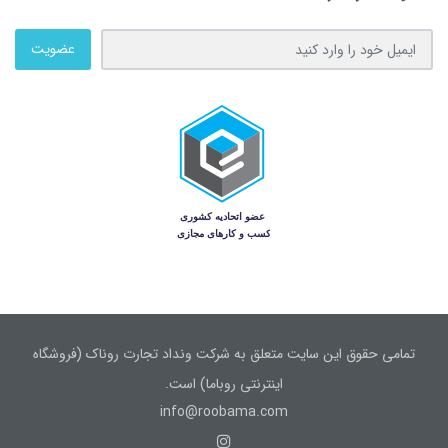
عضویت
تمامی حقوق این سایت متعلق به شرکت ونداد تجارت روناک (فروشگاه
اینترنتی روباما) است.
info@roobama.com