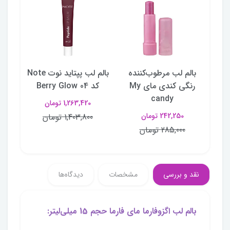
ده
بالم لب مرطوب‌کننده
بالم لب پپتاید نوت Note
 مای My
رنگی کندی مای My
کد 04 Berry Glow
کد 03 ar
candy
1,263,420 تومان
242,250 تومان
1,403,800 تومان
285,000 تومان
نقد و بررسی
مشخصات
دیدگاه‌ها
بالم لب اگزوفارما مای فارما حجم 15 میلی‌لیتر: