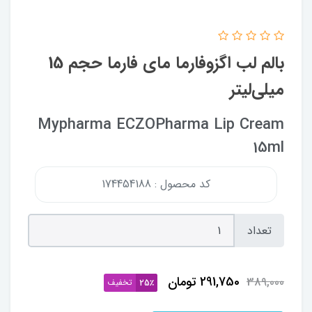
بالم لب اگزوفارما مای فارما حجم 15
میلی‌لیتر
Mypharma ECZOPharma Lip Cream
15ml
کد محصول : 174454188
تعداد
291,750
تومان
389,000
تخفیف
25٪