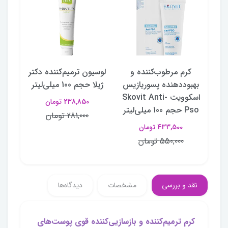
ورا
کرم مرطوب‌کننده و
لوسیون ترمیم‌کننده دکتر
کرم ت
یعی آپیس APIS
بهبوددهنده پسوریازیس
ژیلا حجم 100 میلی‌لیتر
حجم
اسکوویت Skovit Anti-
238,850 تومان
Pso حجم 100 میلی‌لیتر
281,000 تومان
433,500 تومان
550,000 تومان
نقد و بررسی
مشخصات
دیدگاه‌ها
کرم ترمیم‌کننده و بازسازیی‌کننده قوی پوست‌های